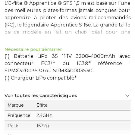
L'E-flite ® Apprentice ® ​​STS 1,5 m est basé sur l'une
des meilleures plates-formes jamais conçues pour
apprendre à piloter des avions radiocommandés
(RC), le légendaire Apprentice S 15e. La grande taille
de ce modèle en fait un choix idéal pour une
meilleure visibilité et la capacité de gérer plus de
vent tout en apprenant à voler sur un terrain de vol
Nécessaire pour démarrer
de club RC, et sa conception intrinsèquement
(1) Batterie LiPo 3S 11.1V 3200–4000mAh avec
stable ainsi que la technologie exclusive SAFE ®
connecteur EC3™ ou IC3®* référence :
(Sensor Assisted Flight Envelope) le rendent facile à
SPMX32003S30 ou SPMX40003S30
voler avec succès, surtout avec l'aide d'un
(1) Chargeur LiPo compatible*
instructeur. L'Apprentice STS (Smart Trainer with
SAFE) 1,5 m est une évolution moderne de
Voir toutes les caractéristiques
l'entraîneur de club préféré au monde qui
comprend toutes les mêmes fonctionnalités
Marque
Eflite
exceptionnelles tout en ajoutant la compatibilité de
Fréquence
2.4GHz
la technologie Smart avec la possibilité d'ajouter
Poids
1672g
SAFE Plus ®La technologie GPS et le capteur
d'assistance à l'atterrissage (LAS), pour rendre