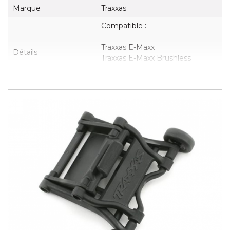
Marque
Traxxas
Compatible :
Traxxas E-Maxx
Détails
Traxxas E-Maxx Brushless
Traxxas Stampede
Traxxas T-Maxx 3.3 (TRX4908)
Quantité disponible
2